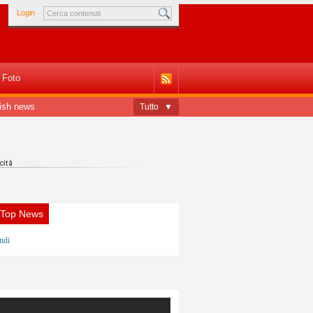
Login
Foto
ish news
Tutto
▼
 Top News
ndi