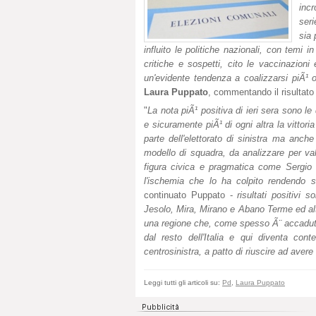
inc
seri
sia
influito le politiche nazionali, con tem
critiche e sospetti, cito le vaccinazioni
un'evidente tendenza a coalizzarsi piÃ¹ 
Laura Puppato
, commentando il risultato
"
La nota piÃ¹ positiva di ieri sera sono le
e sicuramente piÃ¹ di ogni altra la vittor
parte dell'elettorato di sinistra ma anc
modello di squadra, da analizzare per valu
figura civica e pragmatica come Sergio 
l'ischemia che lo ha colpito rendendo s
continuato Puppato -
risultati positivi
Jesolo, Mira, Mirano e Abano Terme ed alt
una regione che, come spesso Ã¨ accaduto
dal resto dell'Italia e qui diventa conte
centrosinistra, a patto di riuscire ad avere
Leggi tutti gli articoli su:
Pd
,
Laura Puppato