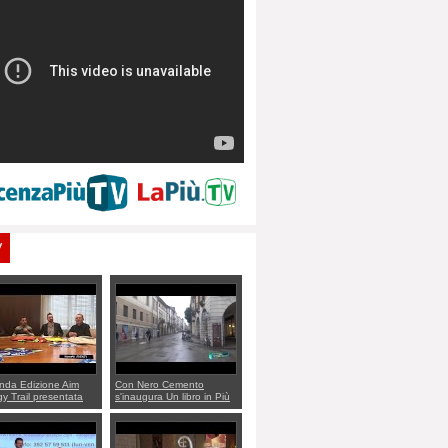
V
nda Edizione Aim
Con Nero Cemento
y Trail presentata
s'inaugura Un libro in Più
ello Dalla Rosa