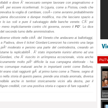
rollabili e dove Ã¨ necessario sempre lavorare con pragmatismo e
etÃ per essere riconfermati. In Liguria, come a Pistoia, credo che
 prevalsa la voglia di cambiare, cosÃ¬ come avranno probabilmente
i in piena discussione e dunque modifica, ma che lasciano spazio a
 e lo ius soli e pure il salvataggio delle banche venete. C'Ã¨ poi
o meno implicitamente contro chi governa, ovvero il
PD
". Lo dice
 del secondo turno delle amministrative.
 diverse vittorie nelle cittÃ del Veneto che andavano ai ballottaggi,
ia a Padova, dove il ticket Giordani-Lorenzoni ha convinto una larga
he piÃ¹ moderato e persino una parte del centrodestra, creando un
tarne la replicabilitÃ . Ãˆ stato importante riunirsi attorno ad una
Giordani, che Ã¨ riuscito in un'impresa eccezionale, vista anche
PiùT
icuramente molto piÃ¹ difficile la sua campagna elettorale
- ha
 sono comunque maturati anche in importanti centri come Belluno,
ri erano stati raggiunti giÃ al primo turno come a Thiene, segno di
 nella storia di questo paese, prende una strada anomala, diversa
ndibile anche in territori storicamente vicini alla destra, per il
 figure credibili, con una positiva storia e capace di fare squadra
".
Seco
Energ
da Ot