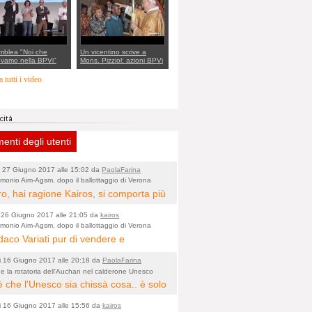
mblea "Noi che
Un vicentino scrive a
evamo nella BPVi"
Mons. Pizziol: azioni BPVi
di enti religiosi e "buchi"
don Paolo Zanutel
 tutti i video
nti degli utenti
i 27 Giugno 2017 alle 15:02 da
PaolaFarina
imonio Aim-Agsm, dopo il ballottaggio di Verona
 la corsa contro il tempo
ro, hai ragione Kairos, si comporta più
mmerciale marketing oriented, che da
 26 Giugno 2017 alle 21:05 da
kairos
atico! Ha imparato dai "grandi
imonio Aim-Agsm, dopo il ballottaggio di Verona
 la corsa contro il tempo
ndaco Variati pur di vendere e
er" voluti in posizioni chiave a
erire Vicenza, farebbe pure carte
za, anche se privi di titolo, merito e
i 16 Giugno 2017 alle 20:18 da
PaolaFarina
etenza!
e la rotatoria dell'Auchan nel calderone Unesco
 che l'Unesco sia chissà cosa.. è solo
te che entra ed esce dai Muri degli
i 16 Giugno 2017 alle 15:56 da
kairos