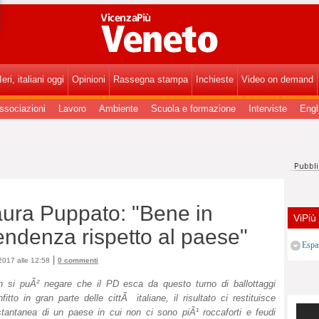
ViPiùVeneto - ViPiùVeneto.
eri, italiani oggi
Opinioni
Rassegna stampa
Inchieste
Video on demand
ssociazioni
Lavoro
Ambiente
Scuola e formazione
Interviste
Engl
aura Puppato: "Bene in
ViPiù
endenza rispetto al paese"
Espa
|
017 alle 12:58
0 commenti
n si puÃ² negare che il PD esca da questo turno di ballottaggi
fitto in gran parte delle cittÃ italiane, il risultato ci restituisce
istantanea di un paese in cui non ci sono piÃ¹ roccaforti e feudi