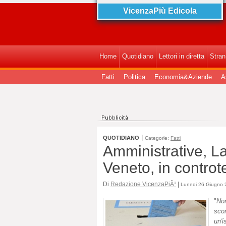
VicenzaPiù Edicola
Home
Quotidiano
Lettori in diretta
StranI
Fatti
Politica
Economia&Aziende
A
|
QUOTIDIANO
Categorie:
Fatti
Amministrative, L
Veneto, in controt
Di
Redazione VicenzaPiÃ¹
|
Lunedi 26 Giugno 2
"
No
scon
un'