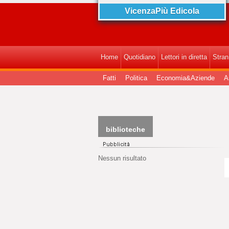
VicenzaPiù Edicola
Home
Quotidiano
Lettori in diretta
StranI
Fatti
Politica
Economia&Aziende
A
biblioteche
Nessun risultato