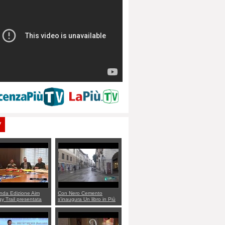
V
nda Edizione Aim
Con Nero Cemento
y Trail presentata
s'inaugura Un libro in Più
ello Dalla Rosa