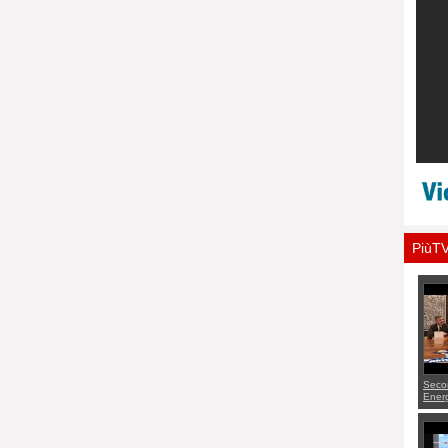
PiùT
Seco
Energ
da Ot