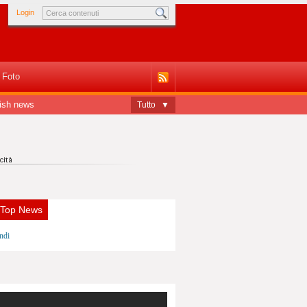
Login
Foto
ish news
Tutto
▼
 Top News
ndi