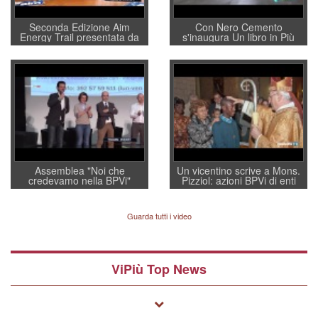
Seconda Edizione Aim
Con Nero Cemento
Energy Trail presentata da
s'inaugura Un libro in Più
Otello Dalla Rosa
Assemblea "Noi che
Un vicentino scrive a Mons.
credevamo nella BPVi"
Pizziol: azioni BPVi di enti
religiosi e "buchi" don Paolo
Zanutel
Guarda tutti i video
ViPiù Top News