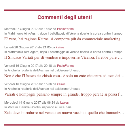
Commenti degli utenti
Martedi 27 Giugno 2017 alle 15:02 da
PaolaFarina
In Matrimonio Aim-Agsm, dopo il ballottaggio di Verona riparte la corsa contro il tempo
E' vero, hai ragione Kairos, si comporta più da commerciale marketing oriented, che da matematico! Ha imparato dai "grandi manager" voluti in posizioni chiave a Vicenza, anche se privi di titolo, merito e competenza!
Lunedi 26 Giugno 2017 alle 21:05 da
kairos
In Matrimonio Aim-Agsm, dopo il ballottaggio di Verona riparte la corsa contro il tempo
Il Sindaco Variati pur di vendere e impoverire Vicenza, farebbe pure carte false
Venerdi 16 Giugno 2017 alle 20:18 da
PaolaFarina
In Anche la rotatoria dell'Auchan nel calderone Unesco
Non è che l'Unesco sia chissà cosa.. è solo un ente che entra ed esce dai Muri degli altri, è che si ferma troppo sul mio Muro e non ne ha diritto, perché dovrebbe occuparsi di cultura, invece si occupa di "scultura".
Venerdi 16 Giugno 2017 alle 15:56 da
kairos
In Anche la rotatoria dell'Auchan nel calderone Unesco
Variati e kompagni pensano sempre in grande, troppo perchè si possa fare.
Preghiamo e sollecitiamo a farlo coloro che lo hanno votato come i cristiani cosiddetti per la pace perchè non ne votino la continuità qualsiasi nome abbia!
Mercoledi 14 Giugno 2017 alle 06:34 da
kairos
In Vaccini, Daniela Sbrollini risponde a Luca Zaia
Zaia deve introdurre nel veneto un nuovo vaccino, quello che immunizza nei confronti del Partito Democratico e soprattutto delle sue rappresentanti, Sbrollini e un'altra.