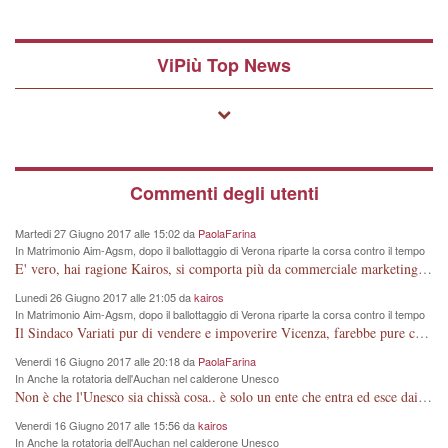
ViPiù Top News
Commenti degli utenti
Martedi 27 Giugno 2017 alle 15:02 da
PaolaFarina
In Matrimonio Aim-Agsm, dopo il ballottaggio di Verona riparte la corsa contro il tempo
E' vero, hai ragione Kairos, si comporta più da commerciale marketing oriented, che da matematico! Ha imparato dai "grandi manager" voluti in posizioni chiave a Vicenza, anche se privi di titolo, merito e competenza!
Lunedi 26 Giugno 2017 alle 21:05 da
kairos
In Matrimonio Aim-Agsm, dopo il ballottaggio di Verona riparte la corsa contro il tempo
Il Sindaco Variati pur di vendere e impoverire Vicenza, farebbe pure carte false
Venerdi 16 Giugno 2017 alle 20:18 da
PaolaFarina
In Anche la rotatoria dell'Auchan nel calderone Unesco
Non è che l'Unesco sia chissà cosa.. è solo un ente che entra ed esce dai Muri degli altri, è che si ferma troppo sul mio Muro e non ne ha diritto, perché dovrebbe occuparsi di cultura, invece si occupa di "scultura".
Venerdi 16 Giugno 2017 alle 15:56 da
kairos
In Anche la rotatoria dell'Auchan nel calderone Unesco