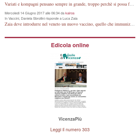
Variati e kompagni pensano sempre in grande, troppo perchè si possa fare.
Preghiamo e sollecitiamo a farlo coloro che lo hanno votato come i cristiani cosiddetti per la pace perchè non ne votino la continuità qualsiasi nome abbia!
Mercoledi 14 Giugno 2017 alle 06:34 da
kairos
In Vaccini, Daniela Sbrollini risponde a Luca Zaia
Zaia deve introdurre nel veneto un nuovo vaccino, quello che immunizza nei confronti del Partito Democratico e soprattutto delle sue rappresentanti, Sbrollini e un'altra.
Edicola online
VicenzaPiù
Leggi il numero 303