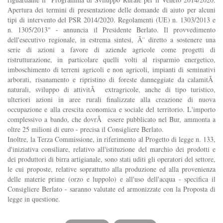
Apertura dei termini di presentazione delle domande di aiuto per alcuni
tipi di intervento del PSR 2014/2020. Regolamenti (UE) n. 1303/2013 e
n. 1305/2013" - annuncia il Presidente Berlato. Il provvedimento
dell'esecutivo regionale, in estrema sintesi, Ã¨ diretto a sostenere una
serie di azioni a favore di aziende agricole come progetti di
ristrutturazione, in particolare quelli volti al risparmio energetico,
imboschimento di terreni agricoli e non agricoli, impianti di seminativi
arborati, risanamento e ripristino di foreste danneggiate da calamitÃ
naturali, sviluppo di attivitÃ extragricole, anche di tipo turistico,
ulteriori azioni in aree rurali finalizzate alla creazione di nuova
occupazione e alla crescita economica e sociale del territorio. L'importo
complessivo a bando, che dovrÃ essere pubblicato nel Bur, ammonta a
oltre 25 milioni di euro - precisa il Consigliere Berlato.
Inoltre, la Terza Commissione, in riferimento al Progetto di legge n. 133,
d'iniziativa consiliare, relativo all'istituzione del marchio dei prodotti e
dei produttori di birra artigianale, sono stati uditi gli operatori del settore,
le cui proposte, relative soprattutto alla produzione ed alla provenienza
delle materie prime (orzo e luppolo) e all'uso dell'acqua - specifica il
Consigliere Berlato - saranno valutate ed armonizzate con la Proposta di
legge in questione.