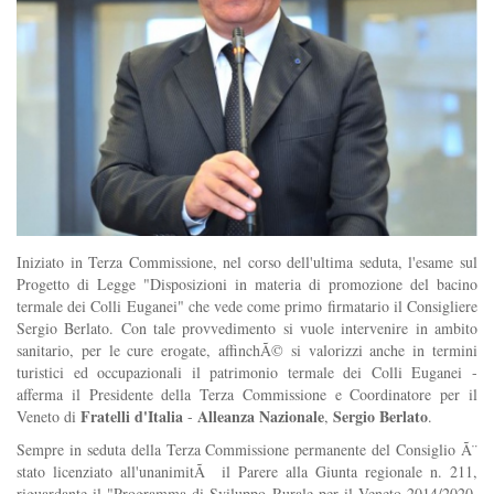
Iniziato in Terza Commissione, nel corso dell'ultima seduta, l'esame sul
Progetto di Legge "Disposizioni in materia di promozione del bacino
termale dei Colli Euganei" che vede come primo firmatario il Consigliere
Sergio Berlato. Con tale provvedimento si vuole intervenire in ambito
sanitario, per le cure erogate, affinchÃ© si valorizzi anche in termini
turistici ed occupazionali il patrimonio termale dei Colli Euganei -
afferma il Presidente della Terza Commissione e Coordinatore per il
Fratelli d'Italia
Alleanza Nazionale
Sergio Berlato
Veneto di
-
,
.
Sempre in seduta della Terza Commissione permanente del Consiglio Ã¨
stato licenziato all'unanimitÃ il Parere alla Giunta regionale n. 211,
riguardante il "Programma di Sviluppo Rurale per il Veneto 2014/2020.