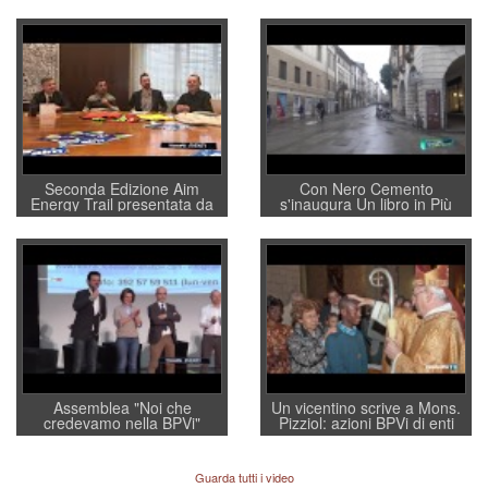
Seconda Edizione Aim
Con Nero Cemento
Energy Trail presentata da
s'inaugura Un libro in Più
Otello Dalla Rosa
Assemblea "Noi che
Un vicentino scrive a Mons.
credevamo nella BPVi"
Pizziol: azioni BPVi di enti
religiosi e "buchi" don Paolo
Zanutel
Guarda tutti i video