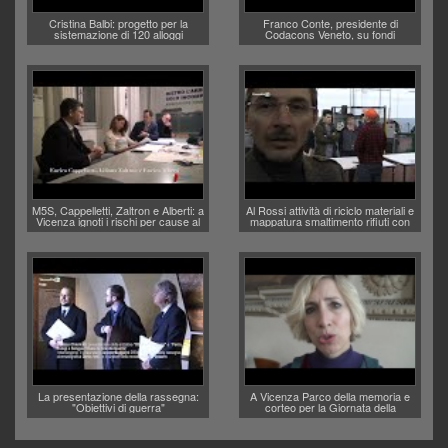
Cristina Balbi: progetto per la
Franco Conte, presidente di
sistemazione di 120 alloggi
Codacons Veneto, su fondi
comunali sfitti
immobiliari venduti da Poste
M5S, Cappelletti, Zaltron e Alberti: a
Al Rossi attività di riciclo materiali e
Vicenza ignoti i rischi per cause al
mappatura smaltimento rifiuti con
Comune
Aim
La presentazione della rassegna:
A Vicenza Parco della memoria e
"Obiettivi di guerra"
corteo per la Giornata della
Memoria