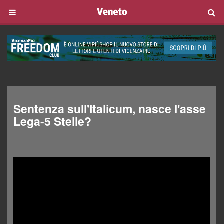
Sentenza sull'Italicum, nasce l'asse
Lega-5 Stelle?