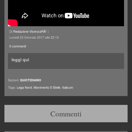
Di
Redazione VicenzaPiÃ¹
|
Lunedi 23 Gennaio 2017 alle 22:13
0 commenti
leggi qui
Sezioni:
QUOTIDIANO
Tags:
Lega Nord
,
Movimento 5 Stelle
,
Italicum
Commenti