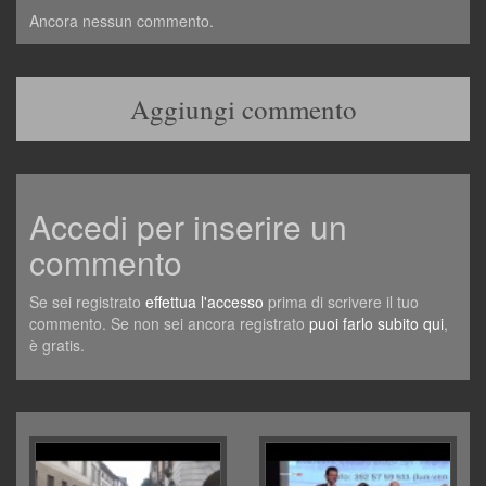
Ancora nessun commento.
Aggiungi commento
Accedi per inserire un
commento
Se sei registrato
effettua l'accesso
prima di scrivere il tuo
commento. Se non sei ancora registrato
puoi farlo subito qui
,
è gratis.