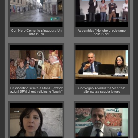
Con Nero Cemento s'inaugura Un
Assemblea "Noi che credevamo
libro in Più
nella BPVi"
Un vicentino scrive a Mons. Pizziol:
Convegno Apindustria Vicenza:
azioni BPVi di enti religiosi e "buchi"
alternanza scuola lavoro
don Paolo Zanutel